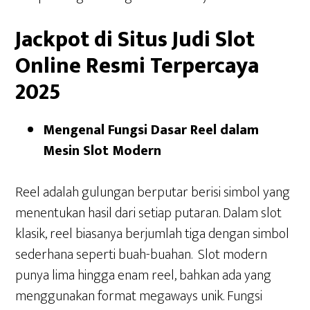
Jackpot di Situs Judi Slot
Online Resmi Terpercaya
2025
Mengenal Fungsi Dasar Reel dalam
Mesin Slot Modern
Reel adalah gulungan berputar berisi simbol yang
menentukan hasil dari setiap putaran. Dalam slot
klasik, reel biasanya berjumlah tiga dengan simbol
sederhana seperti buah-buahan.
Slot modern
punya lima hingga enam reel, bahkan ada yang
menggunakan format megaways unik. Fungsi