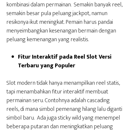
kombinasi dalam permainan.
Semakin banyak reel,
semakin besar pula peluang jackpot, namun
resikonya ikut meningkat. Pemain harus pandai
menyeimbangkan kesenangan bermain dengan
peluang kemenangan yang realistis.
Fitur Interaktif pada Reel Slot Versi
Terbaru yang Populer
Slot modern tidak hanya menampilkan reel statis,
tapi menambahkan fitur interaktif membuat
permainan seru. Contohnya adalah cascading
reels, di mana simbol pemenang hilang lalu diganti
simbol baru.
Ada juga sticky wild yang menempel
beberapa putaran dan meningkatkan peluang