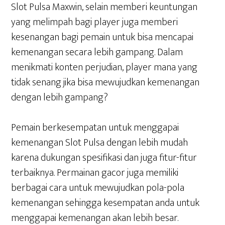
Slot Pulsa Maxwin, selain memberi keuntungan
yang melimpah bagi player juga memberi
kesenangan bagi pemain untuk bisa mencapai
kemenangan secara lebih gampang. Dalam
menikmati konten perjudian, player mana yang
tidak senang jika bisa mewujudkan kemenangan
dengan lebih gampang?
Pemain berkesempatan untuk menggapai
kemenangan Slot Pulsa dengan lebih mudah
karena dukungan spesifikasi dan juga fitur-fitur
terbaiknya. Permainan gacor juga memiliki
berbagai cara untuk mewujudkan pola-pola
kemenangan sehingga kesempatan anda untuk
menggapai kemenangan akan lebih besar.