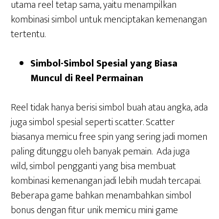
utama reel tetap sama, yaitu menampilkan
kombinasi simbol untuk menciptakan kemenangan
tertentu.
Simbol-Simbol Spesial yang Biasa
Muncul di Reel Permainan
Reel tidak hanya berisi simbol buah atau angka, ada
juga simbol spesial seperti scatter. Scatter
biasanya memicu free spin yang sering jadi momen
paling ditunggu oleh banyak pemain.
Ada juga
wild, simbol pengganti yang bisa membuat
kombinasi kemenangan jadi lebih mudah tercapai.
Beberapa game bahkan menambahkan simbol
bonus dengan fitur unik memicu mini game