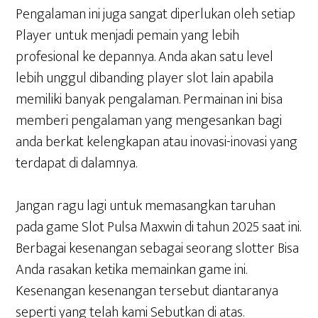
Pengalaman ini juga sangat diperlukan oleh setiap
Player untuk menjadi pemain yang lebih
profesional ke depannya. Anda akan satu level
lebih unggul dibanding player slot lain apabila
memiliki banyak pengalaman. Permainan ini bisa
memberi pengalaman yang mengesankan bagi
anda berkat kelengkapan atau inovasi-inovasi yang
terdapat di dalamnya.
Jangan ragu lagi untuk memasangkan taruhan
pada game Slot Pulsa Maxwin di tahun 2025 saat ini.
Berbagai kesenangan sebagai seorang slotter Bisa
Anda rasakan ketika memainkan game ini.
Kesenangan kesenangan tersebut diantaranya
seperti yang telah kami Sebutkan di atas.