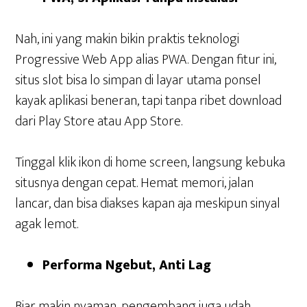
Nah, ini yang makin bikin praktis teknologi
Progressive Web App alias PWA. Dengan fitur ini,
situs slot bisa lo simpan di layar utama ponsel
kayak aplikasi beneran, tapi tanpa ribet download
dari Play Store atau App Store.
Tinggal klik ikon di home screen, langsung kebuka
situsnya dengan cepat. Hemat memori, jalan
lancar, dan bisa diakses kapan aja meskipun sinyal
agak lemot.
Performa Ngebut, Anti Lag
Biar makin nyaman, pengembang juga udah