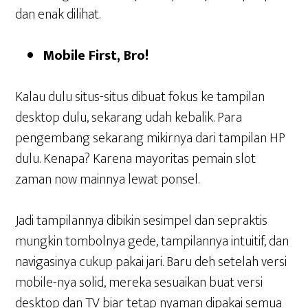
dan enak dilihat.
Mobile First, Bro!
Kalau dulu situs-situs dibuat fokus ke tampilan
desktop dulu, sekarang udah kebalik. Para
pengembang sekarang mikirnya dari tampilan HP
dulu. Kenapa? Karena mayoritas pemain slot
zaman now mainnya lewat ponsel.
Jadi tampilannya dibikin sesimpel dan sepraktis
mungkin tombolnya gede, tampilannya intuitif, dan
navigasinya cukup pakai jari. Baru deh setelah versi
mobile-nya solid, mereka sesuaikan buat versi
desktop dan TV biar tetap nyaman dipakai semua