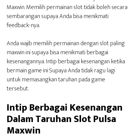
Maxwin. Memilih permainan slot tidak boleh secara
sembarangan supaya Anda bisa menikmati
feedback-nya.
Anda wajib memilih permainan dengan slot paling
maxwin ini supaya bisa menikmati berbagai
kesenangannya. Intip berbagai kesenangan ketika
bermain game ini Supaya Anda tidak ragu lagi
untuk memasangkan taruhan pada game
tersebut.
Intip Berbagai Kesenangan
Dalam Taruhan Slot Pulsa
Maxwin