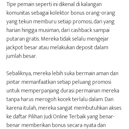
Tipe pemain seperti ini dikenal di kalangan
komunitas sebagai kolektor bonus orang-orang
yang tekun memburu setiap promosi, dari yang
harian hingga musiman, dari cashback sampai
putaran gratis.
Mereka tidak selalu mengejar
jackpot besar atau melakukan deposit dalam
jumlah besar.
Sebaliknya, mereka lebih suka bermain aman dan
pintar memanfaatkan setiap peluang promosi
untuk memperpanjang durasi permainan mereka
tanpa harus merogoh kocek terlalu dalam. Dan
karena itulah, mereka sangat membutuhkan akses
ke daftar Pilihan Judi Online Terbaik yang benar-
benar memberikan bonus secara nyata dan