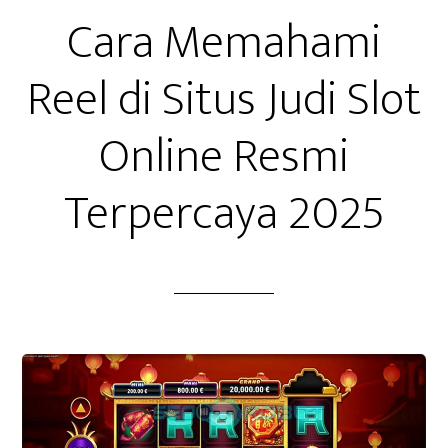
Cara Memahami
Reel di Situs Judi Slot
Online Resmi
Terpercaya 2025