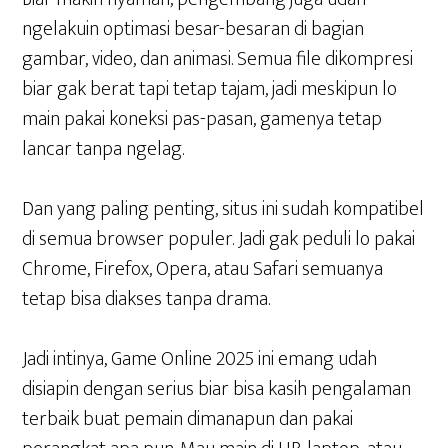
ngelakuin optimasi besar-besaran di bagian
gambar, video, dan animasi. Semua file dikompresi
biar gak berat tapi tetap tajam, jadi meskipun lo
main pakai koneksi pas-pasan, gamenya tetap
lancar tanpa ngelag.
Dan yang paling penting, situs ini sudah kompatibel
di semua browser populer. Jadi gak peduli lo pakai
Chrome, Firefox, Opera, atau Safari semuanya
tetap bisa diakses tanpa drama.
Jadi intinya, Game Online 2025 ini emang udah
disiapin dengan serius biar bisa kasih pengalaman
terbaik buat pemain dimanapun dan pakai