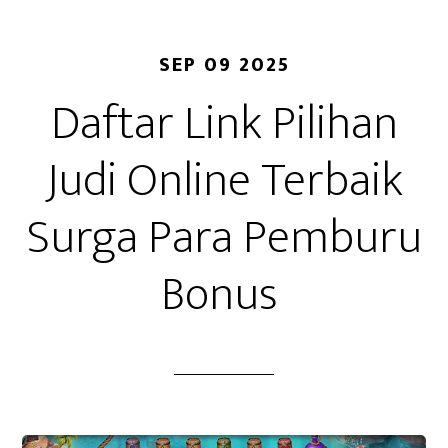
SEP 09 2025
Daftar Link Pilihan
Judi Online Terbaik
Surga Para Pemburu
Bonus