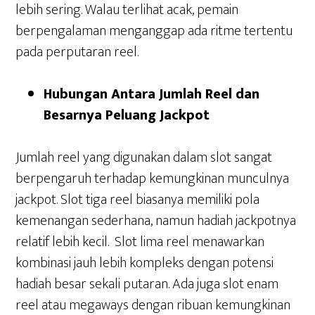
lebih sering. Walau terlihat acak, pemain
berpengalaman menganggap ada ritme tertentu
pada perputaran reel.
Hubungan Antara Jumlah Reel dan
Besarnya Peluang Jackpot
Jumlah reel yang digunakan dalam slot sangat
berpengaruh terhadap kemungkinan munculnya
jackpot. Slot tiga reel biasanya memiliki pola
kemenangan sederhana, namun hadiah jackpotnya
relatif lebih kecil.
Slot lima reel menawarkan
kombinasi jauh lebih kompleks dengan potensi
hadiah besar sekali putaran. Ada juga slot enam
reel atau megaways dengan ribuan kemungkinan