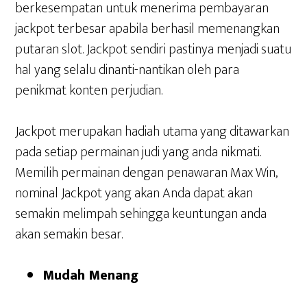
berkesempatan untuk menerima pembayaran
jackpot terbesar apabila berhasil memenangkan
putaran slot. Jackpot sendiri pastinya menjadi suatu
hal yang selalu dinanti-nantikan oleh para
penikmat konten perjudian.
Jackpot merupakan hadiah utama yang ditawarkan
pada setiap permainan judi yang anda nikmati.
Memilih permainan dengan penawaran Max Win,
nominal Jackpot yang akan Anda dapat akan
semakin melimpah sehingga keuntungan anda
akan semakin besar.
Mudah Menang