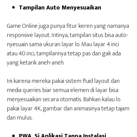
Tampilan Auto Menyesuaikan
Game Online juga punya fitur keren yang namanya
responsive layout. Intinya, tampilan situs bisa auto-
nyesuain sama ukuran layar lo. Mau layar 4 inci
atau 40 inci, tampilannya tetap pas dan gak ada
yang ketarik aneh-aneh.
Ini karena mereka pakai sistem fluid layout dan
media queries biar semua elemen di layar bisa
menyesuaikan secara otomatis. Bahkan kalau lo
pakai layar 4K, gambar dan animasinya tetap tajam
dan mulus.
PWA, Si Aplikasi Tanpa Instalasi