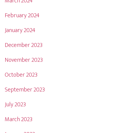
March 2024
February 2024
January 2024
December 2023
November 2023
October 2023
September 2023
July 2023
March 2023