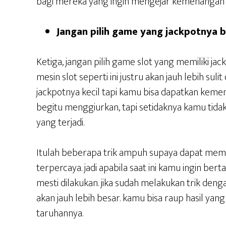
bagi mereka yang ingin mengejar kemenangan 
Jangan pilih game yang jackpotnya 
Ketiga, jangan pilih game slot yang memiliki ja
mesin slot seperti ini justru akan jauh lebih sul
jackpotnya kecil tapi kamu bisa dapatkan kemen
begitu menggiurkan, tapi setidaknya kamu tida
yang terjadi.
Itulah beberapa trik ampuh supaya dapat mem
terpercaya. jadi apabila saat ini kamu ingin berta
mesti dilakukan. jika sudah melakukan trik de
akan jauh lebih besar. kamu bisa raup hasil 
taruhannya.