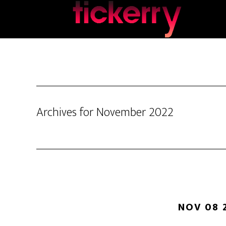
Skip
Skip
to
to
main
primary
content
sidebar
Archives for November 2022
NOV 08 