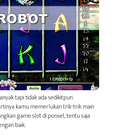
ak tapi tidak ada sedikitpun
 artinya kamu memerlukan trik-trik main
gkan game slot di ponsel, tentu saja
engan baik.