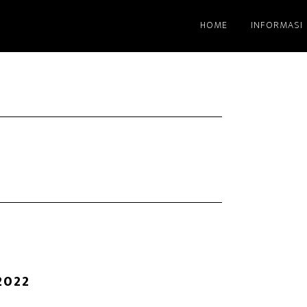
HOME
INFORMASI
2022