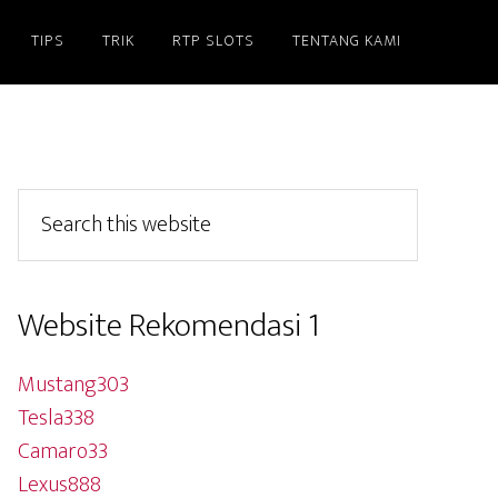
TIPS
TRIK
RTP SLOTS
TENTANG KAMI
Primary
Search
this
Sidebar
website
Website Rekomendasi 1
Mustang303
Tesla338
Camaro33
Lexus888