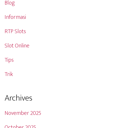
Blog
Informasi
RTP Slots
Slot Online
Tips
Trik
Archives
November 2025
October 2025