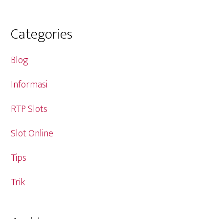
Categories
Blog
Informasi
RTP Slots
Slot Online
Tips
Trik