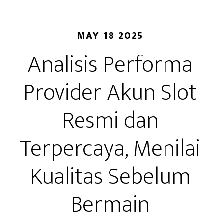
MAY 18 2025
Analisis Performa
Provider Akun Slot
Resmi dan
Terpercaya, Menilai
Kualitas Sebelum
Bermain