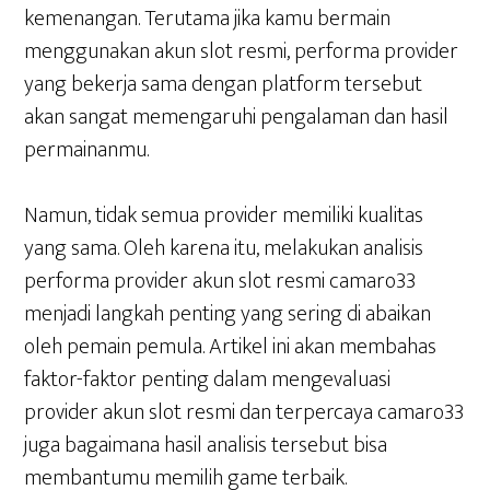
kemenangan. Terutama jika kamu bermain
menggunakan akun slot resmi, performa provider
yang bekerja sama dengan platform tersebut
akan sangat memengaruhi pengalaman dan hasil
permainanmu.
Namun, tidak semua provider memiliki kualitas
yang sama. Oleh karena itu, melakukan analisis
performa provider akun slot resmi camaro33
menjadi langkah penting yang sering di abaikan
oleh pemain pemula. Artikel ini akan membahas
faktor-faktor penting dalam mengevaluasi
provider akun slot resmi dan terpercaya camaro33
juga bagaimana hasil analisis tersebut bisa
membantumu memilih game terbaik.