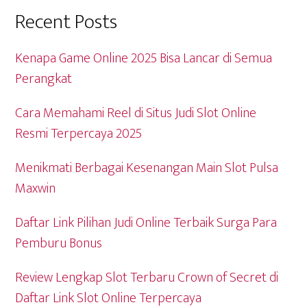
Recent Posts
Kenapa Game Online 2025 Bisa Lancar di Semua
Perangkat
Cara Memahami Reel di Situs Judi Slot Online
Resmi Terpercaya 2025
Menikmati Berbagai Kesenangan Main Slot Pulsa
Maxwin
Daftar Link Pilihan Judi Online Terbaik Surga Para
Pemburu Bonus
Review Lengkap Slot Terbaru Crown of Secret di
Daftar Link Slot Online Terpercaya