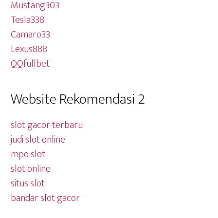
Mustang303
Tesla338
Camaro33
Lexus888
QQfullbet
Website Rekomendasi 2
slot gacor terbaru
judi slot online
mpo slot
slot online
situs slot
bandar slot gacor