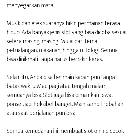
menyegarkan mata.
Musik dan efek suaranya bikin permainan terasa
hidup. Ada banyak jenis slot yang bisa dicoba sesuai
selera masing-masing. Mulai dari tema
petualangan, makanan, hingga mitologi. Semua
bisa dinikmati tanpa harus berpikir keras.
Selain itu, Anda bisa bermain kapan pun tanpa
batas waktu. Mau pagi atau tengah malam,
semuanya bisa. Slot juga bisa dimainkan lewat
ponsel, jadi fleksibel banget. Main sambil rebahan
atau saat perjalanan pun bisa.
Semua kemudahan ini membuat slot online cocok