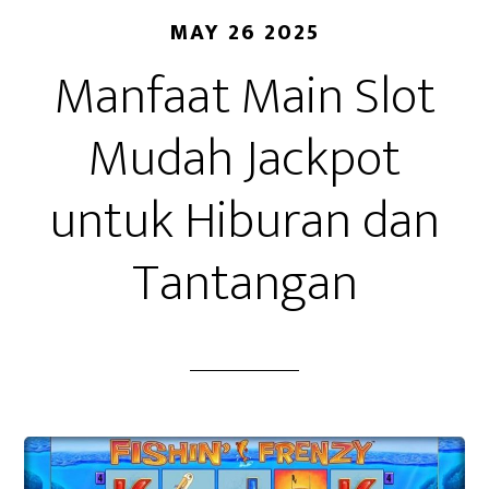
MAY 26 2025
Manfaat Main Slot
Mudah Jackpot
untuk Hiburan dan
Tantangan