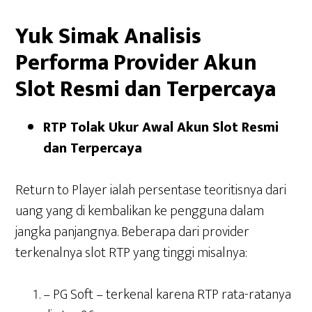
Yuk Simak Analisis
Performa Provider Akun
Slot Resmi dan Terpercaya
RTP Tolak Ukur Awal Akun Slot Resmi
dan Terpercaya
Return to Player ialah persentase teoritisnya dari
uang yang di kembalikan ke pengguna dalam
jangka panjangnya. Beberapa dari provider
terkenalnya slot RTP yang tinggi misalnya:
– PG Soft – terkenal karena RTP rata-ratanya