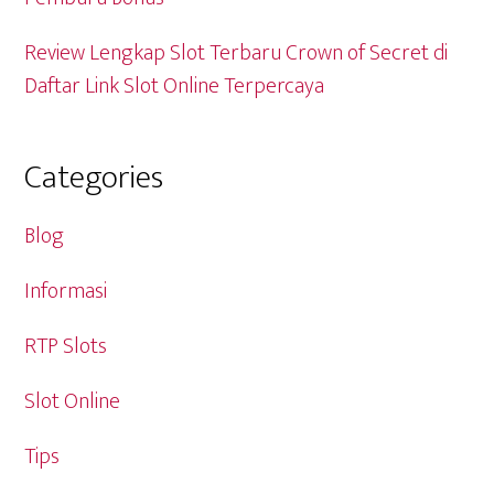
Review Lengkap Slot Terbaru Crown of Secret di
Daftar Link Slot Online Terpercaya
Categories
Blog
Informasi
RTP Slots
Slot Online
Tips