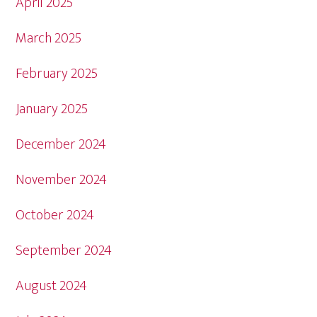
April 2025
March 2025
February 2025
January 2025
December 2024
November 2024
October 2024
September 2024
August 2024