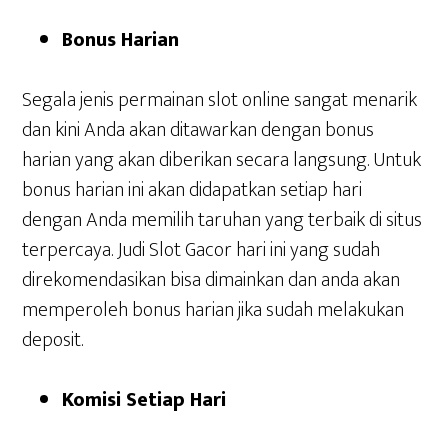
Bonus Harian
Segala jenis permainan slot online sangat menarik
dan kini Anda akan ditawarkan dengan bonus
harian yang akan diberikan secara langsung. Untuk
bonus harian ini akan didapatkan setiap hari
dengan Anda memilih taruhan yang terbaik di situs
terpercaya. Judi Slot Gacor hari ini yang sudah
direkomendasikan bisa dimainkan dan anda akan
memperoleh bonus harian jika sudah melakukan
deposit.
Komisi Setiap Hari