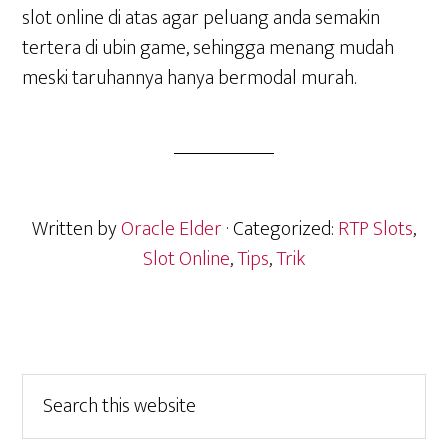
slot online di atas agar peluang anda semakin
tertera di ubin game, sehingga menang mudah
meski taruhannya hanya bermodal murah.
Written by
Oracle Elder
· Categorized:
RTP Slots
,
Slot Online
,
Tips
,
Trik
Primary
Search
this
Sidebar
website