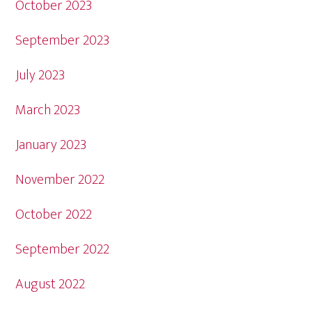
October 2023
September 2023
July 2023
March 2023
January 2023
November 2022
October 2022
September 2022
August 2022