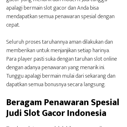
apalagi bermain slot gacor dan Anda bisa
mendapatkan semua penawaran spesial dengan
cepat.
Seluruh proses taruhannya aman dilakukan dan
memberikan untuk menjanjikan setiap harinya.
Para player pasti suka dengan taruhan slot online
dengan adanya penawaran yang menarik ini.
Tunggu apalagi bermain mulai dari sekarang dan
dapatkan semua bonusnya secara langsung.
Beragam Penawaran Spesial
Judi Slot Gacor Indonesia