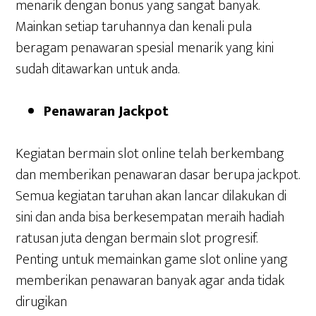
menarik dengan bonus yang sangat banyak.
Mainkan setiap taruhannya dan kenali pula
beragam penawaran spesial menarik yang kini
sudah ditawarkan untuk anda.
Penawaran Jackpot
Kegiatan bermain slot online telah berkembang
dan memberikan penawaran dasar berupa jackpot.
Semua kegiatan taruhan akan lancar dilakukan di
sini dan anda bisa berkesempatan meraih hadiah
ratusan juta dengan bermain slot progresif.
Penting untuk memainkan game slot online yang
memberikan penawaran banyak agar anda tidak
dirugikan