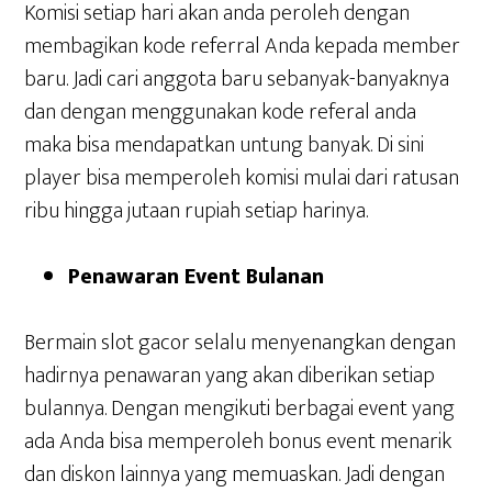
Komisi setiap hari akan anda peroleh dengan
membagikan kode referral Anda kepada member
baru. Jadi cari anggota baru sebanyak-banyaknya
dan dengan menggunakan kode referal anda
maka bisa mendapatkan untung banyak. Di sini
player bisa memperoleh komisi mulai dari ratusan
ribu hingga jutaan rupiah setiap harinya.
Penawaran Event Bulanan
Bermain slot gacor selalu menyenangkan dengan
hadirnya penawaran yang akan diberikan setiap
bulannya. Dengan mengikuti berbagai event yang
ada Anda bisa memperoleh bonus event menarik
dan diskon lainnya yang memuaskan. Jadi dengan