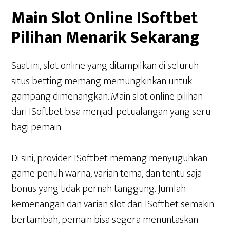
Main Slot Online ISoftbet
Pilihan Menarik Sekarang
Saat ini, slot online yang ditampilkan di seluruh
situs betting memang memungkinkan untuk
gampang dimenangkan. Main slot online pilihan
dari ISoftbet bisa menjadi petualangan yang seru
bagi pemain.
Di sini, provider ISoftbet memang menyuguhkan
game penuh warna, varian tema, dan tentu saja
bonus yang tidak pernah tanggung.
Jumlah
kemenangan dan varian slot dari ISoftbet semakin
bertambah, pemain bisa segera menuntaskan