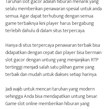
Taruhan slot gacor adalah hiburan menarik yang
selalu memberikan penawaran spesial untuk anda
semua. Agar dapat terhubung dengan semua
game terbaiknya kini player harus bergabung
terlebih dahulu di dalam situs terpercaya.
Hanya di situs terpercaya penawaran terbaik bisa
didapatkan dengan cepat dan player bisa bermain
slot gacor dengan untung yang menjanjikan. RTP
tertinggi menjadi salah satu pilihan game yang
terbaik dan mudah untuk diakses setiap harinya.
Jadi wajib untuk mencari taruhan yang modern
sehingga Anda bisa mendapatkan untung besar.
Game slot online memberikan hiburan yang