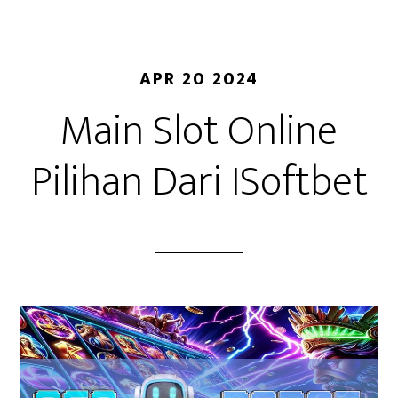
APR 20 2024
Main Slot Online
Pilihan Dari ISoftbet