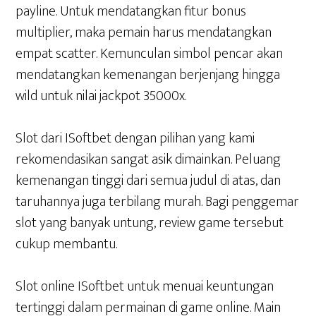
payline. Untuk mendatangkan fitur bonus
multiplier, maka pemain harus mendatangkan
empat scatter. Kemunculan simbol pencar akan
mendatangkan kemenangan berjenjang hingga
wild untuk nilai jackpot 35000x.
Slot dari ISoftbet dengan pilihan yang kami
rekomendasikan sangat asik dimainkan. Peluang
kemenangan tinggi dari semua judul di atas, dan
taruhannya juga terbilang murah. Bagi penggemar
slot yang banyak untung, review game tersebut
cukup membantu.
Slot online ISoftbet untuk menuai keuntungan
tertinggi dalam permainan di game online. Main