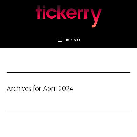
Skip
Skip
to
to
main
primary
content
sidebar
MENU
Archives for April 2024