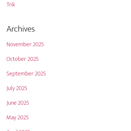
Trik
Archives
November 2025
October 2025
September 2025
July 2025
June 2025
May 2025