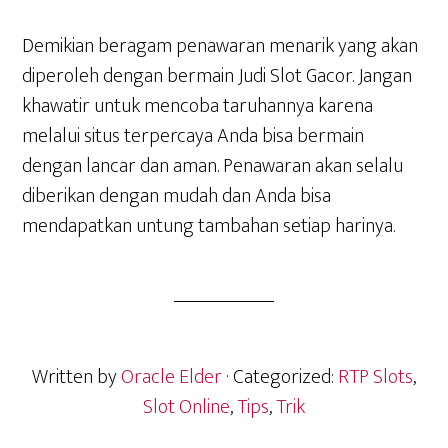
Demikian beragam penawaran menarik yang akan
diperoleh dengan bermain Judi Slot Gacor. Jangan
khawatir untuk mencoba taruhannya karena
melalui situs terpercaya Anda bisa bermain
dengan lancar dan aman. Penawaran akan selalu
diberikan dengan mudah dan Anda bisa
mendapatkan untung tambahan setiap harinya.
Written by
Oracle Elder
· Categorized:
RTP Slots
,
Slot Online
,
Tips
,
Trik