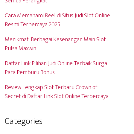
Semua Perangkat
Cara Memahami Reel di Situs Judi Slot Online
Resmi Terpercaya 2025
Menikmati Berbagai Kesenangan Main Slot
Pulsa Maxwin
Daftar Link Pilihan Judi Online Terbaik Surga
Para Pemburu Bonus
Review Lengkap Slot Terbaru Crown of
Secret di Daftar Link Slot Online Terpercaya
Categories