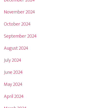
December 2024
November 2024
October 2024
September 2024
August 2024
July 2024
June 2024
May 2024
April 2024