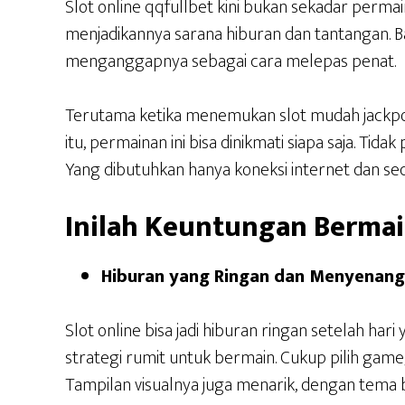
Slot online
qqfullbet
kini bukan sekadar perma
menjadikannya sarana hiburan dan tantangan. Ba
menganggapnya sebagai cara melepas penat.
Terutama ketika menemukan slot mudah jackpot
itu, permainan ini bisa dinikmati siapa saja. Tidak
Yang dibutuhkan hanya koneksi internet dan se
Inilah Keuntungan Bermai
Hiburan yang Ringan dan Menyenan
Slot online bisa jadi hiburan ringan setelah har
strategi rumit untuk bermain. Cukup pilih game,
Tampilan visualnya juga menarik, dengan tem