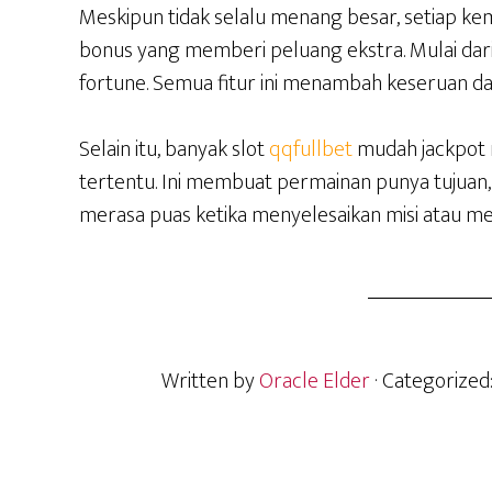
Meskipun tidak selalu menang besar, setiap kem
bonus yang memberi peluang ekstra. Mulai dari f
fortune. Semua fitur ini menambah keseruan d
Selain itu, banyak slot
qqfullbet
mudah jackpot 
tertentu. Ini membuat permainan punya tujuan, 
merasa puas ketika menyelesaikan misi atau me
Written by
Oracle Elder
· Categorized