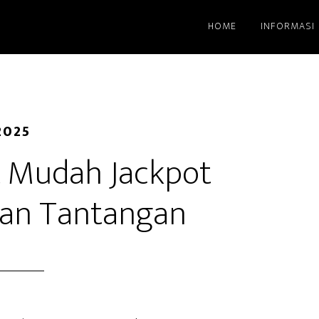
HOME
INFORMASI
2025
t Mudah Jackpot
dan Tantangan