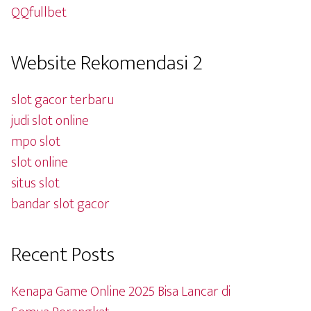
QQfullbet
Website Rekomendasi 2
slot gacor terbaru
judi slot online
mpo slot
slot online
situs slot
bandar slot gacor
Recent Posts
Kenapa Game Online 2025 Bisa Lancar di