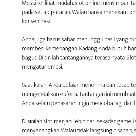
Meski terlihat mudah, slot online menyimpan ta
pada setiap putaran. Walau hanya menekan tom
konsentrasi.
Anda juga harus sabar menunggu hasil yang dii
memberi kemenangan. Kadang Anda butuh bany
bagus. Di sinilah tantangannya terasa nyata. 
mengatur emosi.
Saat kalah, Anda belajar menerima dan tetap t
mengendalikan euforia. Tantangan ini membua
Anda selalu penasaran ingin mencoba lagi dan la
Di sinilah slot menjadi lebih dari sekadar game.
menyenangkan. Walau tidak langsung disadari,