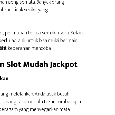
inan iseng semata. Banyak orang
hkan, tidak sedikit yang
, permainan terasa semakin seru. Selain
 perlu jadi ahli untuk bisa mulai bermain.
dikit keberanian mencoba.
n Slot Mudah Jackpot
gkan
i yang melelahkan. Anda tidak butuh
 pasang taruhan, lalu tekan tombol spin.
a beragam yang menyegarkan mata.