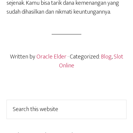
sejenak. Kamu bisa tarik dana kemenangan yang
sudah dihasilkan dan nikmati keuntungannya.
Written by
Oracle Elder
· Categorized:
Blog
,
Slot
Online
Primary
Search
this
Sidebar
website