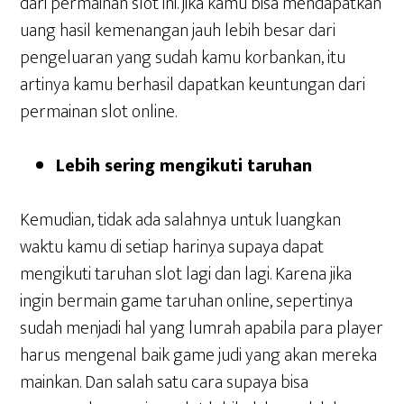
dari permainan slot ini. jika kamu bisa mendapatkan
uang hasil kemenangan jauh lebih besar dari
pengeluaran yang sudah kamu korbankan, itu
artinya kamu berhasil dapatkan keuntungan dari
permainan slot online.
Lebih sering mengikuti taruhan
Kemudian, tidak ada salahnya untuk luangkan
waktu kamu di setiap harinya supaya dapat
mengikuti taruhan slot lagi dan lagi. Karena jika
ingin bermain game taruhan online, sepertinya
sudah menjadi hal yang lumrah apabila para player
harus mengenal baik game judi yang akan mereka
mainkan. Dan salah satu cara supaya bisa