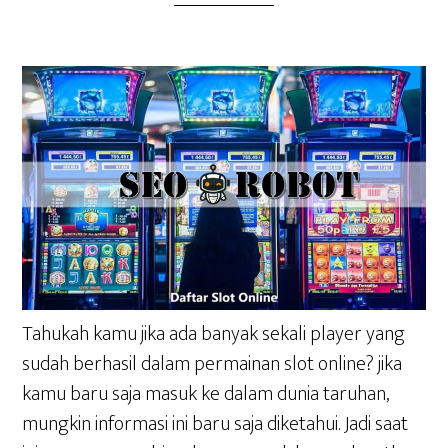
Tahukah kamu jika ada banyak sekali player yang
sudah berhasil dalam permainan slot online? jika
kamu baru saja masuk ke dalam dunia taruhan,
mungkin informasi ini baru saja diketahui. Jadi saat