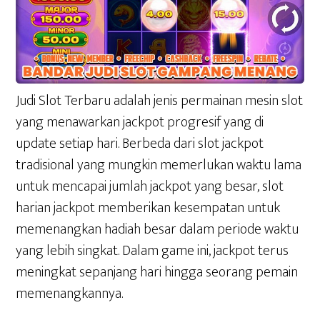
Judi Slot Terbaru adalah jenis permainan mesin slot
yang menawarkan jackpot progresif yang di
update setiap hari. Berbeda dari slot jackpot
tradisional yang mungkin memerlukan waktu lama
untuk mencapai jumlah jackpot yang besar, slot
harian jackpot memberikan kesempatan untuk
memenangkan hadiah besar dalam periode waktu
yang lebih singkat. Dalam game ini, jackpot terus
meningkat sepanjang hari hingga seorang pemain
memenangkannya.