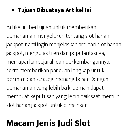
Tujuan Dibuatnya Artikel Ini
Artikel ini bertujuan untuk memberikan
pemahaman menyeluruh tentang slot harian
jackpot. Kami ingin menjelaskan arti dari slot harian
jackpot, mengulas tren dan popularitasnya,
memaparkan sejarah dan perkembangannya,
serta memberikan panduan lengkap untuk
bermain dan strategi menang besar. Dengan
pemahaman yang lebih baik, pemain dapat
membuat keputusan yang lebih baik saat memilih
slot harian jackpot untuk di mainkan.
Macam Jenis Judi Slot