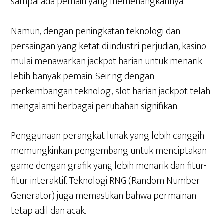
sampai ada pemain yang memenangkannya.
Namun, dengan peningkatan teknologi dan
persaingan yang ketat di industri perjudian, kasino
mulai menawarkan jackpot harian untuk menarik
lebih banyak pemain. Seiring dengan
perkembangan teknologi, slot harian jackpot telah
mengalami berbagai perubahan signifikan.
Penggunaan perangkat lunak yang lebih canggih
memungkinkan pengembang untuk menciptakan
game dengan grafik yang lebih menarik dan fitur-
fitur interaktif. Teknologi RNG (Random Number
Generator) juga memastikan bahwa permainan
tetap adil dan acak.