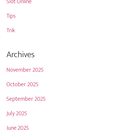
Slot Online
Tips
Trik
Archives
November 2025
October 2025
September 2025
July 2025
June 2025