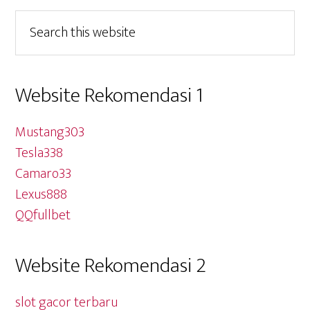
Primary
Search
this
Sidebar
website
Website Rekomendasi 1
Mustang303
Tesla338
Camaro33
Lexus888
QQfullbet
Website Rekomendasi 2
slot gacor terbaru