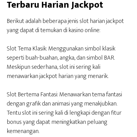
Terbaru Harian Jackpot
Berikut adalah beberapa jenis slot harian jackpot
yang dapat di temukan di kasino online:
Slot Tema Klasik: Menggunakan simbol klasik
seperti buah-buahan, angka, dan simbol BAR.
Meskipun sederhana, slot ini sering kali
menawarkan jackpot harian yang menarik.
Slot Bertema Fantasi: Menawarkan tema fantasi
dengan grafik dan animasi yang menakjubkan.
Tentu slot ini sering kali di lengkapi dengan fitur
bonus yang dapat meningkatkan peluang
kemenangan.