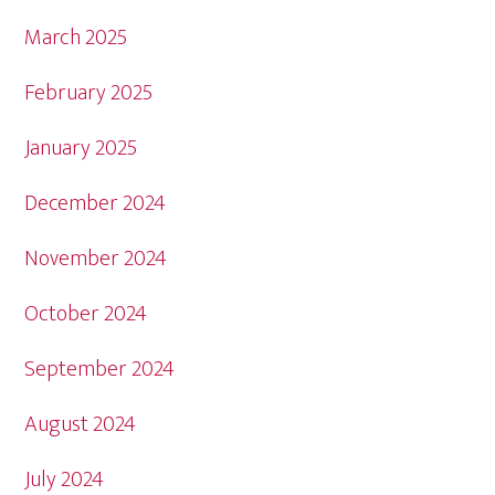
March 2025
February 2025
January 2025
December 2024
November 2024
October 2024
September 2024
August 2024
July 2024