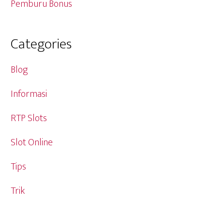
Pemburu Bonus
Categories
Blog
Informasi
RTP Slots
Slot Online
Tips
Trik