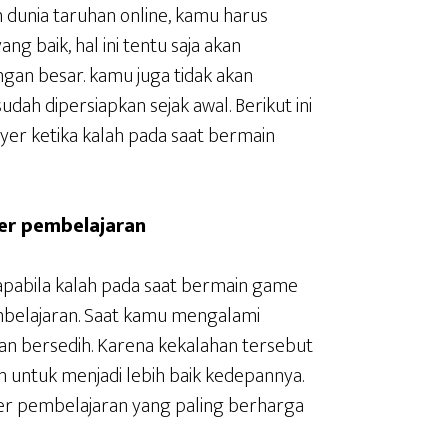
m dunia taruhan online, kamu harus
g baik, hal ini tentu saja akan
an besar. kamu juga tidak akan
dah dipersiapkan sejak awal. Berikut ini
yer ketika kalah pada saat bermain
er pembelajaran
apabila kalah pada saat bermain game
mbelajaran. Saat kamu mengalami
gan bersedih. Karena kekalahan tersebut
 untuk menjadi lebih baik kedepannya.
er pembelajaran yang paling berharga