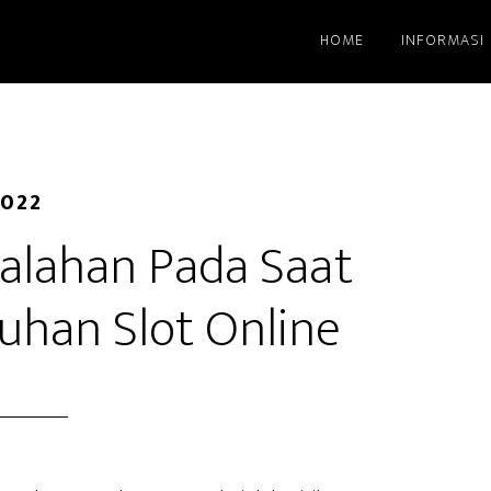
HOME
INFORMASI
2022
alahan Pada Saat
han Slot Online