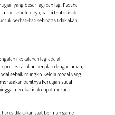
gian yang besar lagi dan lagi. Padahal
lakukan sebelumnya, hal ini tentu tidak
 untuk berhati-hati sehingga tidak akan
engalami kekalahan lagi adalah
in proses taruhan berjalan dengan aman,
odal sebaik mungkin. Kelola modal yang
merasakan pahitnya kerugian. sudah
ehingga mereka tidak dapat meraup
g harus dilakukan saat bermain game