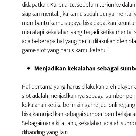
didapatkan. Karena itu, sebelum terjun ke dala
siapkan mental. Jika kamu sudah punya mental yan
membantu kamu supaya bisa dapatkan keuntung
meratapi kekalahan yang terjadi ketika mental su
ada beberapa hal yang perlu dilakukan oleh pla
game slot yang harus kamu ketahui:
Menjadikan kekalahan sebagai sumb
Hal pertama yang harus dilakukan oleh player 
slot adalah menjadikannya sebagai sumber pe
kekalahan ketika bermain game judi online, jan
bisa kamu jadikan sebagai sumber pembelajaran
Sebagaimana kita tahu, kekalahan adalah sumb
dibanding yang lain.