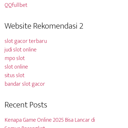
QQfullbet
Website Rekomendasi 2
slot gacor terbaru
judi slot online
mpo slot
slot online
situs slot
bandar slot gacor
Recent Posts
Kenapa Game Online 2025 Bisa Lancar di