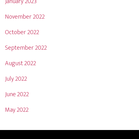
January 2023
November 2022
October 2022
September 2022
August 2022
July 2022
June 2022
May 2022