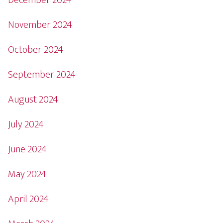
December 2024
November 2024
October 2024
September 2024
August 2024
July 2024
June 2024
May 2024
April 2024