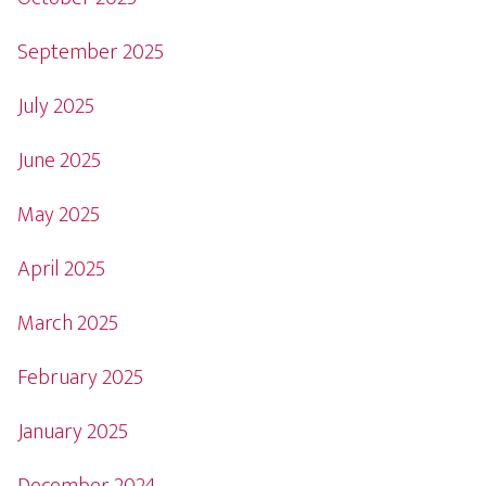
September 2025
July 2025
June 2025
May 2025
April 2025
March 2025
February 2025
January 2025