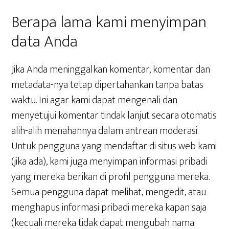
Berapa lama kami menyimpan
data Anda
Jika Anda meninggalkan komentar, komentar dan
metadata-nya tetap dipertahankan tanpa batas
waktu. Ini agar kami dapat mengenali dan
menyetujui komentar tindak lanjut secara otomatis
alih-alih menahannya dalam antrean moderasi.
Untuk pengguna yang mendaftar di situs web kami
(jika ada), kami juga menyimpan informasi pribadi
yang mereka berikan di profil pengguna mereka.
Semua pengguna dapat melihat, mengedit, atau
menghapus informasi pribadi mereka kapan saja
(kecuali mereka tidak dapat mengubah nama