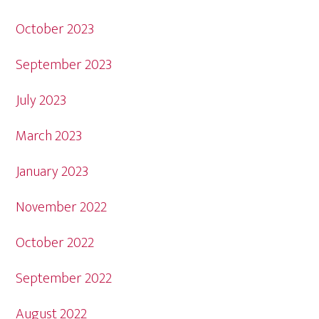
October 2023
September 2023
July 2023
March 2023
January 2023
November 2022
October 2022
September 2022
August 2022