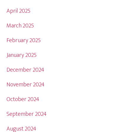
April 2025
March 2025
February 2025
January 2025
December 2024
November 2024
October 2024
September 2024
August 2024