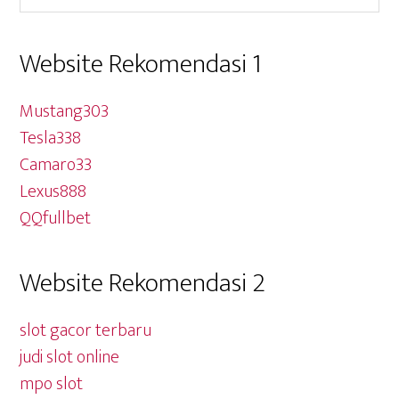
Sidebar
website
Website Rekomendasi 1
Mustang303
Tesla338
Camaro33
Lexus888
QQfullbet
Website Rekomendasi 2
slot gacor terbaru
judi slot online
mpo slot