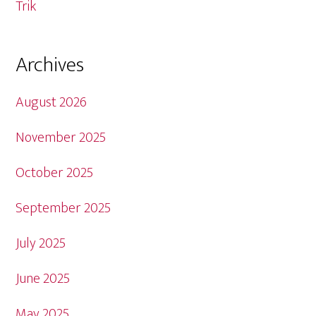
Trik
Archives
August 2026
November 2025
October 2025
September 2025
July 2025
June 2025
May 2025