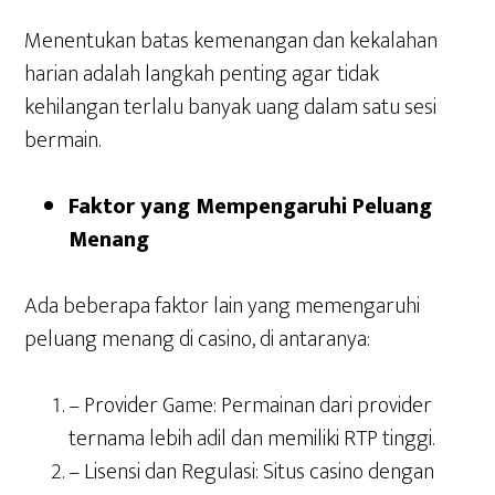
Menentukan batas kemenangan dan kekalahan
harian adalah langkah penting agar tidak
kehilangan terlalu banyak uang dalam satu sesi
bermain.
Faktor yang Mempengaruhi Peluang
Menang
Ada beberapa faktor lain yang memengaruhi
peluang menang di casino, di antaranya:
– Provider Game: Permainan dari provider
ternama lebih adil dan memiliki RTP tinggi.
– Lisensi dan Regulasi: Situs casino dengan