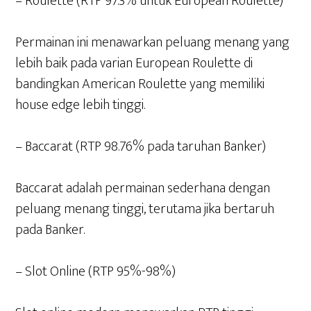
– Roulette (RTP 97.3% untuk European Roulette)
Permainan ini menawarkan peluang menang yang
lebih baik pada varian European Roulette di
bandingkan American Roulette yang memiliki
house edge lebih tinggi.
– Baccarat (RTP 98.76% pada taruhan Banker)
Baccarat adalah permainan sederhana dengan
peluang menang tinggi, terutama jika bertaruh
pada Banker.
– Slot Online (RTP 95%-98%)