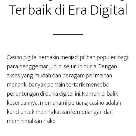
Terbaik di Era Digital
Casino digital semakin menjadi pilihan populer bagi
para penggemar judi di seluruh dunia. Dengan
akses yang mudah dan beragam permainan
menarik, banyak pemain tertarik mencoba
peruntungan di dunia digital ini. Namun, di balik
keseruannya, memahami peluang casino adalah
kunci untuk meningkatkan kemenangan dan
meminimalkan risiko.