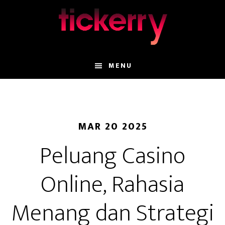
Skip
Skip
to
to
main
primary
content
sidebar
MENU
MAR 20 2025
Peluang Casino
Online, Rahasia
Menang dan Strategi