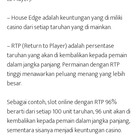
– House Edge adalah keuntungan yang di miliki
casino dari setiap taruhan yang di mainkan.
– RTP (Return to Player) adalah persentase
taruhan yang akan di kembalikan kepada pemain
dalam jangka panjang. Permainan dengan RTP
tinggi menawarkan peluang menang yang lebih
besar.
Sebagai contoh, slot online dengan RTP 96%
berarti dari setiap 100 unit taruhan, 96 unit akan di
kembalikan kepada pemain dalam jangka panjang,
sementara sisanya menjadi keuntungan casino.