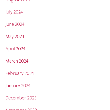
July 2024
June 2024
May 2024
April 2024
March 2024
February 2024
January 2024
December 2023