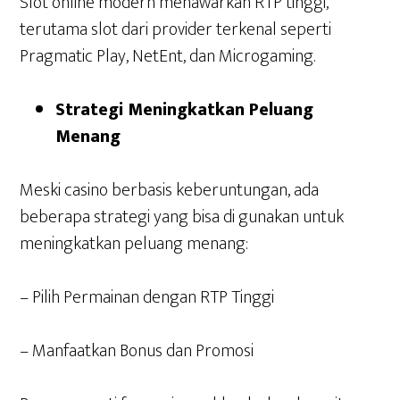
Slot online modern menawarkan RTP tinggi,
terutama slot dari provider terkenal seperti
Pragmatic Play, NetEnt, dan Microgaming.
Strategi Meningkatkan Peluang
Menang
Meski casino berbasis keberuntungan, ada
beberapa strategi yang bisa di gunakan untuk
meningkatkan peluang menang:
– Pilih Permainan dengan RTP Tinggi
– Manfaatkan Bonus dan Promosi