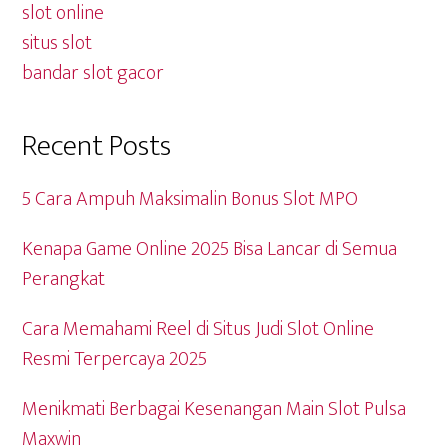
slot online
situs slot
bandar slot gacor
Recent Posts
5 Cara Ampuh Maksimalin Bonus Slot MPO
Kenapa Game Online 2025 Bisa Lancar di Semua
Perangkat
Cara Memahami Reel di Situs Judi Slot Online
Resmi Terpercaya 2025
Menikmati Berbagai Kesenangan Main Slot Pulsa
Maxwin