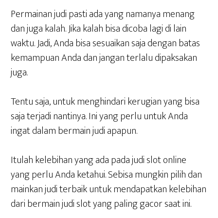
Permainan judi pasti ada yang namanya menang
dan juga kalah. Jika kalah bisa dicoba lagi di lain
waktu. Jadi, Anda bisa sesuaikan saja dengan batas
kemampuan Anda dan jangan terlalu dipaksakan
juga.
Tentu saja, untuk menghindari kerugian yang bisa
saja terjadi nantinya. Ini yang perlu untuk Anda
ingat dalam bermain judi apapun.
Itulah kelebihan yang ada pada judi
slot online
yang perlu Anda ketahui. Sebisa mungkin pilih dan
mainkan judi terbaik untuk mendapatkan kelebihan
dari bermain judi slot yang paling gacor saat ini.