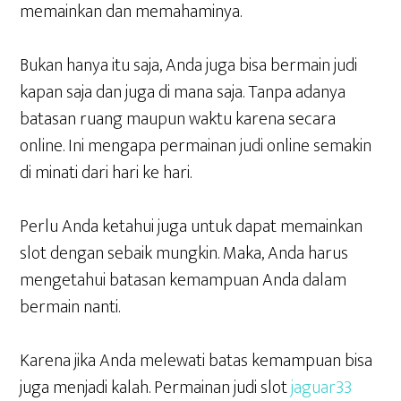
memainkan dan memahaminya.
Bukan hanya itu saja, Anda juga bisa bermain judi
kapan saja dan juga di mana saja.
Tanpa adanya
batasan ruang maupun waktu karena secara
online. Ini mengapa permainan judi online semakin
di minati dari hari ke hari.
Perlu Anda ketahui juga untuk dapat memainkan
slot dengan sebaik mungkin. Maka, Anda harus
mengetahui batasan kemampuan Anda dalam
bermain nanti.
Karena jika Anda melewati batas kemampuan bisa
juga menjadi kalah. Permainan judi slot
jaguar33