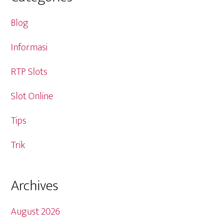
Blog
Informasi
RTP Slots
Slot Online
Tips
Trik
Archives
August 2026