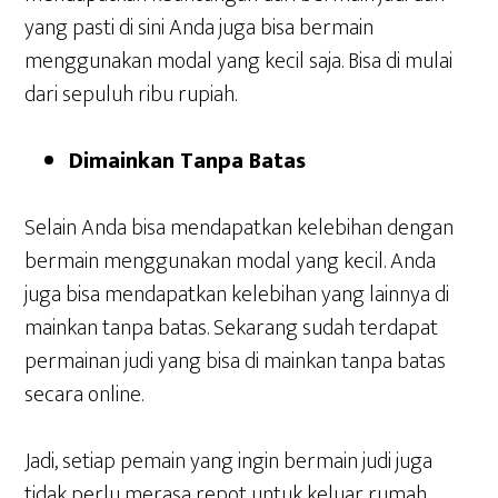
yang pasti di sini Anda juga bisa bermain
menggunakan modal yang kecil saja. Bisa di mulai
dari sepuluh ribu rupiah.
Dimainkan Tanpa Batas
Selain Anda bisa mendapatkan kelebihan dengan
bermain menggunakan modal yang kecil. Anda
juga bisa mendapatkan kelebihan yang lainnya di
mainkan tanpa batas. Sekarang sudah terdapat
permainan judi yang bisa di mainkan tanpa batas
secara online.
Jadi, setiap pemain yang ingin bermain judi juga
tidak perlu merasa repot untuk keluar rumah