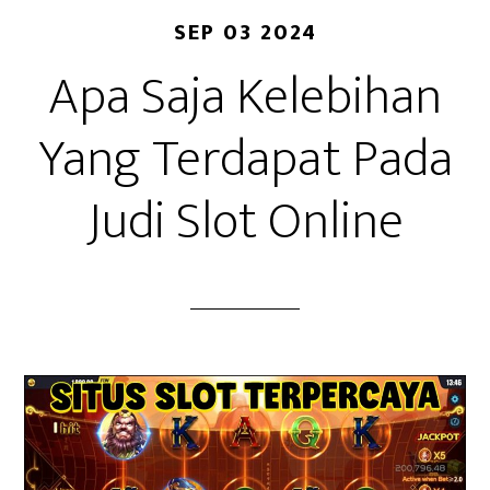
SEP 03 2024
Apa Saja Kelebihan
Yang Terdapat Pada
Judi Slot Online