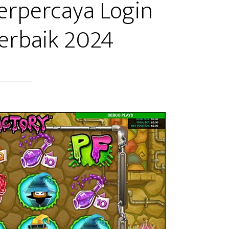
Terpercaya Login
erbaik 2024