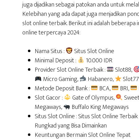
juga dijadikan sebagai patokan anda untuk melaku
Kelebihan yang ada dapat juga menjadikan ponda
slot online terbaik. Berikut ini adalah beberapa 
online terpercaya 2024:
Nama Situs :
Situs Slot Online
Minimal Deposit :
10.000 IDR
Provider Slot Online Terbaik :
Slot88,
Micro Gaming,
Habanero,
Slot77
Metode Deposit Bank :
BCA,
BRI,
Slot Gacor :
Gate of Olympus,
Sweet
Megaways,
Buffalo King Megaways
Situs Slot Online : Situs Slot Online Terba
Rungkad yang Bisa Dimainkan
Keuntungan Bermain Slot Online Tepat