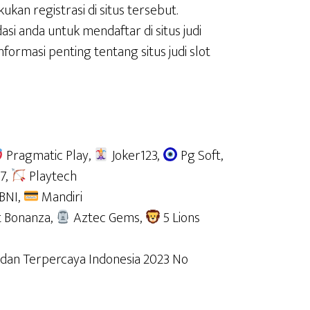
kan registrasi di situs tersebut.
si anda untuk mendaftar di situs judi
informasi penting tentang situs judi slot
Pragmatic Play,
Joker123,
Pg Soft,
7,
Playtech
BNI,
Mandiri
 Bonanza,
Aztec Gems,
5 Lions
ik dan Terpercaya Indonesia 2023 No