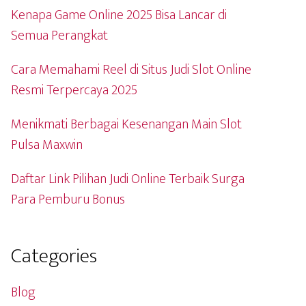
Kenapa Game Online 2025 Bisa Lancar di
Semua Perangkat
Cara Memahami Reel di Situs Judi Slot Online
Resmi Terpercaya 2025
Menikmati Berbagai Kesenangan Main Slot
Pulsa Maxwin
Daftar Link Pilihan Judi Online Terbaik Surga
Para Pemburu Bonus
Categories
Blog