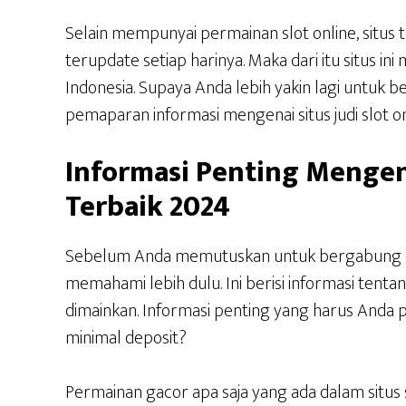
Selain mempunyai permainan slot online, situs te
terupdate setiap harinya. Maka dari itu situs ini
Indonesia. Supaya Anda lebih yakin lagi untu
pemaparan informasi mengenai situs judi slot on
Informasi Penting Mengena
Terbaik 2024
Sebelum Anda memutuskan untuk bergabung da
memahami lebih dulu. Ini berisi informasi tenta
dimainkan. Informasi penting yang harus Anda pa
minimal deposit?
Permainan gacor apa saja yang ada dalam situs s