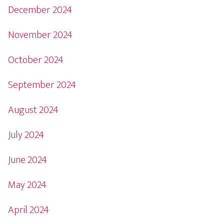
December 2024
November 2024
October 2024
September 2024
August 2024
July 2024
June 2024
May 2024
April 2024