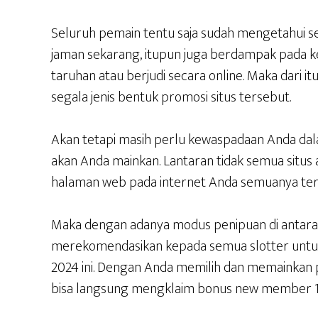
Seluruh pemain tentu saja sudah mengetahui s
jaman sekarang, itupun juga berdampak pada
taruhan atau berjudi secara online.
Maka dari it
segala jenis bentuk promosi situs tersebut.
Akan tetapi masih perlu kewaspadaan Anda dala
akan Anda mainkan.
Lantaran tidak semua situs
halaman web pada internet Anda semuanya ter
Maka dengan adanya modus penipuan di antaranya 
merekomendasikan kepada semua slotter untuk 
2024 ini.
Dengan Anda memilih dan memainkan pa
bisa langsung mengklaim bonus new member 1